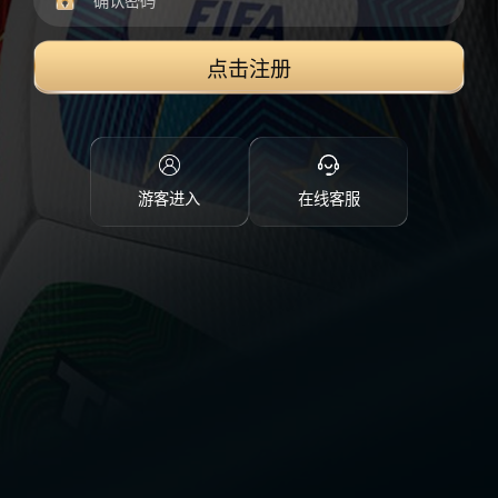
点击注册
游客进入
在线客服