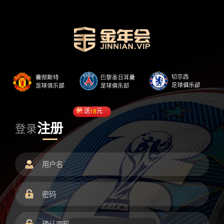
送
18
元
注册
登录